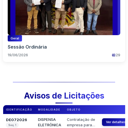
Geral
Sessão Ordinária
19/06/2026
29
Avisos de Licitações
IDENTIFICAÇÃO
MODALIDADE
OBJETO
DISPENSA
Contratação de
DE072026
Ver detalhes
ELETRÔNICA
empresa para
Seq.
1