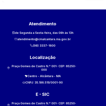
fornecimento
de cadeiras
(longarinas),
para
atendimento da
Atendimento
necessidade da
CÂMARA
de Segunda a Sexta-feira, das 08h às 13h
MUNICIPAL DE
ALCÂNTARA/MA
atendimento@cmalcantara.ma.gov.br
(98) 3337-1600
Localização
Praça Gomes de Castro N.º 001
- CEP:
65250-
000
Centro
-
Alcântara
-
MA
CNPJ:
35.186.519/0001-90
E - SIC
Praça Gomes de Castro N.º 001
- CEP:
65250-